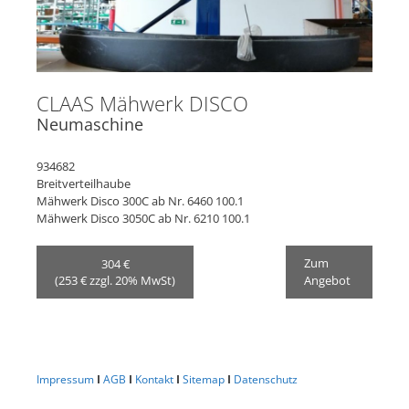
CLAAS Mähwerk DISCO
Neumaschine
934682
Breitverteilhaube
Mähwerk Disco 300C ab Nr. 6460 100.1
Mähwerk Disco 3050C ab Nr. 6210 100.1
Zum
304 €
(253 € zzgl. 20% MwSt)
Angebot
Impressum
I
AGB
I
Kontakt
I
Sitemap
I
Datenschutz