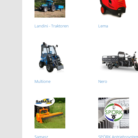
Landini - Traktoren
Lema
Multione
Nero
Samasz
SPÖRK Antriebssyste