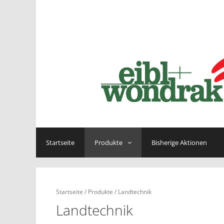
Springe
zum
Inhalt
Startseite
Produkte
Bisherige Aktionen
Startseite
/
Produkte
/ Landtechnik
Landtechnik