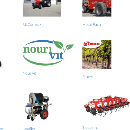
McCormick
Metal-Fach
Nourivit
Rinieri
Toscano
me
Stadiko