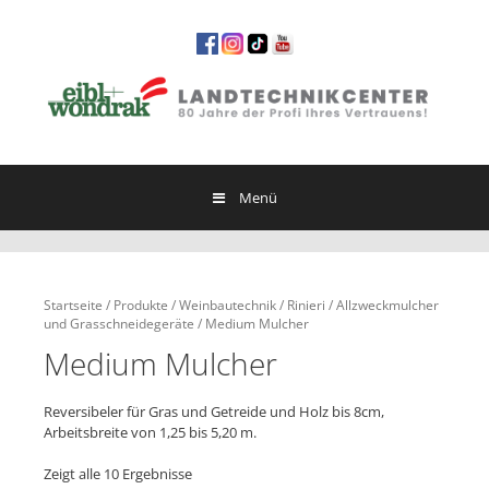
Springe
zum
Inhalt
Menü
Startseite
/
Produkte
/
Weinbautechnik
/
Rinieri
/
Allzweckmulcher
und Grasschneidegeräte
/ Medium Mulcher
Medium Mulcher
Reversibeler für Gras und Getreide und Holz bis 8cm,
Arbeitsbreite von 1,25 bis 5,20 m.
Zeigt alle 10 Ergebnisse