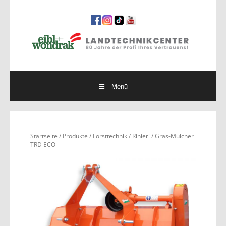
Springe
zum
Inhalt
Menü
Startseite
/
Produkte
/
Forsttechnik
/
Rinieri
/ Gras-Mulcher
TRD ECO