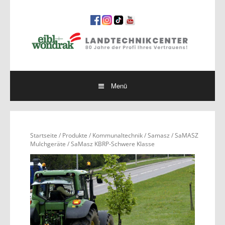
Springe
zum
Inhalt
Menü
Startseite
/
Produkte
/
Kommunaltechnik
/
Samasz
/
SaMASZ
Mulchgeräte
/ SaMasz KBRP-Schwere Klasse