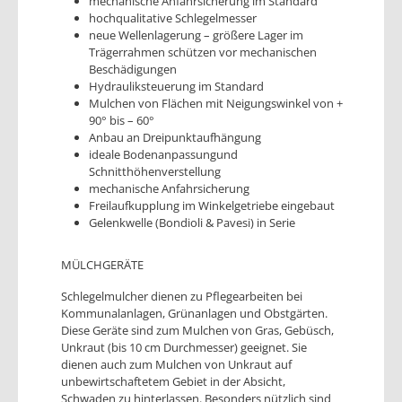
mechanische Anfahrsicherung im Standard
hochqualitative Schlegelmesser
neue Wellenlagerung – größere Lager im
Trägerrahmen schützen vor mechanischen
Beschädigungen
Hydrauliksteuerung im Standard
Mulchen von Flächen mit Neigungswinkel von +
90° bis – 60°
Anbau an Dreipunktaufhängung
ideale Bodenanpassungund
Schnitthöhenverstellung
mechanische Anfahrsicherung
Freilaufkupplung im Winkelgetriebe eingebaut
Gelenkwelle (Bondioli & Pavesi) in Serie
MÜLCHGERÄTE
Schlegelmulcher dienen zu Pflegearbeiten bei
Kommunalanlagen, Grünanlagen und Obstgärten.
Diese Geräte sind zum Mulchen von Gras, Gebüsch,
Unkraut (bis 10 cm Durchmesser) geeignet. Sie
dienen auch zum Mulchen von Unkraut auf
unbewirtschaftetem Gebiet in der Absicht,
Schwaden zu hinterlassen. Besonders nützlich sind