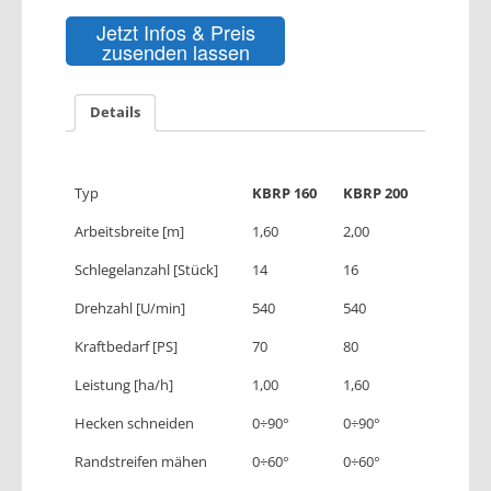
Jetzt Infos & Preis
zusenden lassen
Details
Typ
KBRP 160
KBRP 200
Arbeitsbreite [m]
1,60
2,00
Schlegelanzahl [Stück]
14
16
Drehzahl [U/min]
540
540
Kraftbedarf [PS]
70
80
Leistung [ha/h]
1,00
1,60
Hecken schneiden
0÷90°
0÷90°
Randstreifen mähen
0÷60°
0÷60°