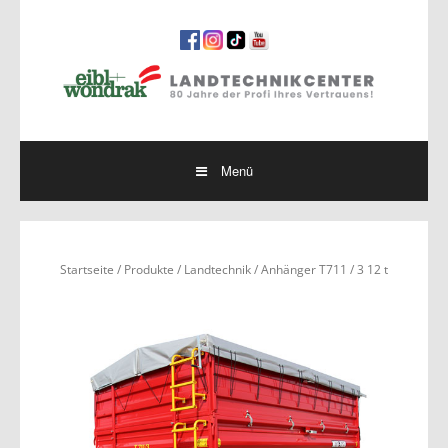
Springe
zum
Inhalt
Menü
Startseite
/
Produkte
/
Landtechnik
/ Anhänger T711 / 3 12 t