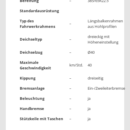
Bereifung
–
385/65R22.5
Standardausrüstung
Typ des
Längsbalkenrahmen
–
Fahrwerkrahmens
aus Hohlprofilen
dreieckig mit
Deichseltyp
–
Höheneinstellung
Deichselzug
–
Ø40
Maximale
km/Std.
40
Geschwindigkeit
Kippung
–
dreiseitig
Bremsanlage
–
Ein-/Zweileiterbremse
Beleuchtung
–
ja
Handbremse
–
ja
Stützkeile mit Taschen
–
ja